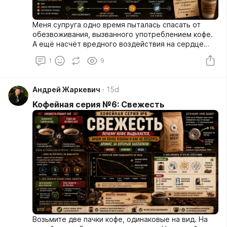
Меня супруга одно время пыталась спасать от
обезвоживания, вызванного употреблением кофе.
А ещё насчёт вредного воздействия на сердце
переживала. Последнее время вроде
1
9
подуспокоилась, но пришлось долго и настойчиво
объяснять, что всё это — мифы, не имеющие
медицинского подтверждения.
Андрей Жаркевич
15d
Кофейная серия №6: Свежесть
Возьмите две пачки кофе, одинаковые на вид. На