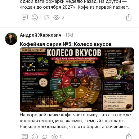
одной дата обжарки неделю назад. На другой —
«годен до октября 2027». Кофе из первой пахнет
ярко и приятно, из второй — плоско и с
1
6
характерным неприятным оттенком, даже если
зерно там дороже и лучше. Разница в одном: в
свежести.
Андрей Жаркевич
16d
Кофейная серия №5: Колесо вкусов
На хорошей пачке кофе часто пишут что-то вроде
«чёрная смородина, жасмин, тёмный шоколад».
Раньше мне казалось, что это бариста сочиняют
красивые слова, чтобы набить цену: в чашке ведь
7
обычный кофе, никакой смородины туда не