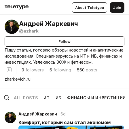
About Teletype
Join
Андрей Жаркевич
@azhark
Follow
Пишу статьи, готовлю обзоры новостей и аналитические
исследования. Специализируюсь на ИТ и ИБ, финансах и
инвестициях. Увлекаюсь ЗОЖ и фитнесом.
9
followers
6
following
560
posts
zharkevich.ru
ALL POSTS
ИТ
ИБ
ФИНАНСЫ И ИНВЕСТИЦИИ
Андрей Жаркевич
6d
Комфорт, который сам стал экономом