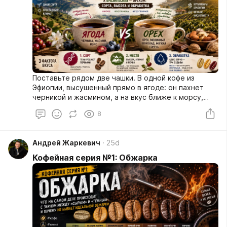
Поставьте рядом две чашки. В одной кофе из
Эфиопии, высушенный прямо в ягоде: он пахнет
черникой и жасмином, а на вкус ближе к морсу,
чем к тому, что многие привыкли называть кофе. В
8
другой — кофе из Бразилии: орех, молочный
шоколад, мягкая округлая горечь без всякой
кислинки. Оба сделаны из зёрен одного
Андрей Жаркевич
25d
ботанического рода, оба, допустим, обжарены
примерно одинаково до средней степени. Откуда
Кофейная серия №1: Обжарка
тогда такая пропасть во вкусе?