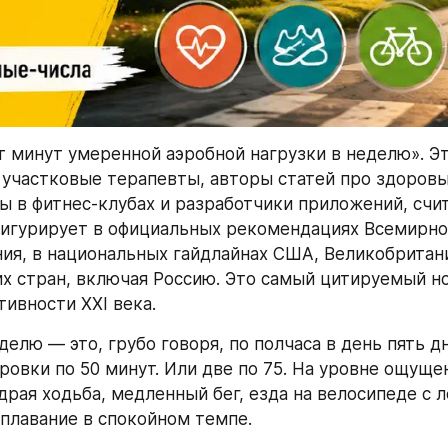
т минут умеренной аэробной нагрузки в неделю». Эт
 участковые терапевты, авторы статей про здоровы
ы в фитнес-клубах и разработчики приложений, счи
фигурирует в официальных рекомендациях Всемирной
ия, в национальных гайдлайнах США, Великобритани
их стран, включая Россию. Это самый цитируемый н
тивности XXI века.
делю — это, грубо говоря, по полчаса в день пять дн
ровки по 50 минут. Или две по 75. На уровне ощуще
драя ходьба, медленный бег, езда на велосипеде с л
плавание в спокойном темпе.