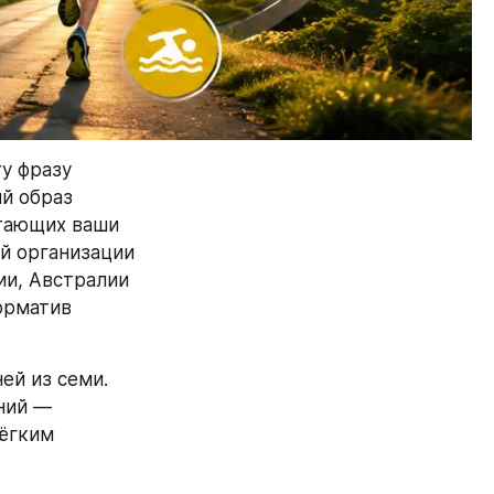
у фразу 
й образ 
тающих ваши 
 организации 
и, Австралии 
орматив 
ей из семи. 
ний — 
ёгким 