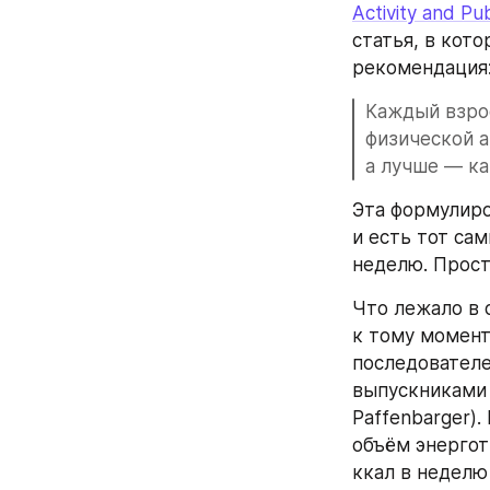
Activity and Pu
статья, в кот
рекомендация
Каждый взрос
физической а
а лучше — к
Эта формулиро
и есть тот са
неделю. Прост
Что лежало в 
к тому момент
последователе
выпускниками 
Paffenbarger)
объём энергот
ккал в неделю