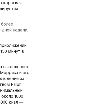
то короткая 
лируется 
более 
дней недели, 
приближении 
150 минут в 
а накопленные 
Морриса и его 
блюдение за 
вом Ralph 
инимальный 
около 1000 
000 ккал — 