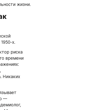
льности жизни.
к 
ской 
1950-х.
тор риска 
го времени 
ажениях: 
 
 Никаких 
язывает 
р — 
демиолог, 