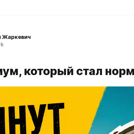
й Жаркевич
rk
ум, который стал нор