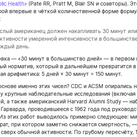
blic Health»
 (Pate RR, Pratt M, Blair SN и соавторы). Э
орой впервые в чёткой количественной форме форму
:
лый американец должен накапливать 30 минут или 
ктивности умеренной интенсивности в большинстве 
аждый день.
вка — «30 минут в большинство дней» — в первом 
мый норматив, который в дальнейшем превратится в 
ая арифметика: 5 дней × 30 минут = 150 минут.
основе именно этих чисел? CDC и ACSM опирались н
у крупные наблюдательные исследования (включая 
й, а также американский Harvard Alumni Study — на
Гарварда, проводившееся с 1962 года под руководст
. Из этих работ выводилось примерно следующее: м
рат, при котором заметно снижается смертность, — 
 сверх обычной активности. По грубому пересчёту, 1