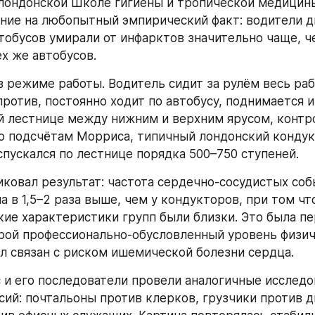
лондонской Школе гигиены и тропической медицины
ние на любопытный эмпирический факт: водители д
тобусов умирали от инфарктов значительно чаще, че
х же автобусов.
в режиме работы. Водитель сидит за рулём весь рабо
ротив, постоянно ходит по автобусу, поднимается и 
й лестнице между нижним и верхним ярусом, контр
о подсчётам Морриса, типичный лондонский кондукт
спускался по лестнице порядка 500–750 ступеней.
ковал результат: частота сердечно-сосудистых собы
а в 1,5–2 раза выше, чем у кондукторов, при том чт
ие характеристики групп были близки. Это была пе
орой профессионально-обусловленный уровень физич
л связан с риском ишемической болезни сердца.
и его последователи провели аналогичные исследов
сий: почтальоны против клерков, грузчики против д