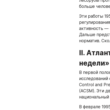
лесорубы прот
больше челове
Эти работы 19
регулирования.
активность — 
Дальше предст
норматив. Ско
II. Атла
недели»
В первой поло
исследований ф
Control and Pre
(ACSM). Эти д
национальный 
В феврале 1995