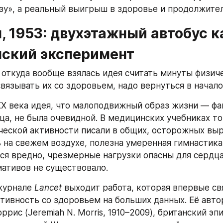
зу», а реальный выигрыш в здоровье и продолжите
н, 1953: двухэтажный автобус ка
ский эксперимент
 откуда вообще взялась идея считать минуты физиче
вязывать их со здоровьем, надо вернуться в начало 
X века идея, что малоподвижный образ жизни — фак
ца, не была очевидной. В медицинских учебниках то
ческой активности писали в общих, осторожных выр
ь на свежем воздухе, полезна умеренная гимнастика,
ся вредно, чрезмерные нагрузки опасны для сердца.
ативов не существовало.
журнале 
Lancet
 выходит работа, которая впервые св
тивность со здоровьем на больших данных. Её авто
ис (Jeremiah N. Morris, 1910–2009), британский эпи