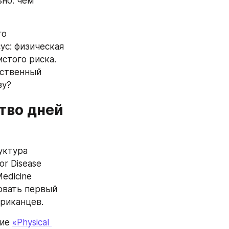
но: чем 
о 
с: физическая 
того риска. 
ственный 
зу?
тво дней 
ктура 
r Disease 
edicine 
овать первый 
риканцев.
ие 
«Physical 