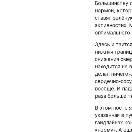
Большинству л
нормой, котор
ставят зелёну
активности». 
оптимального 
Здесь и таится
нижняя границ
снижения смерт
находится не в
делал ничего»
сердечно-сосу
вообще. И пад
раза больше т
В этом посте я
указанная в п
гайдлайнах ко
«норму». А ещё