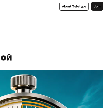
About Teletype
Join
мой