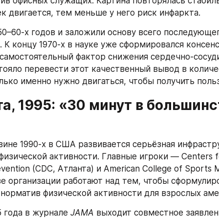
ив офисных служащих. Картина повторялась стабиль
к двигается, тем меньше у него риск инфаркта.
50–60-х годов и заложили основу всего последующег
 К концу 1970-х в науке уже сформировался консенсу
самостоятельный фактор снижения сердечно-сосудис
ояло перевести этот качественный вывод в количе
лько именно нужно двигаться, чтобы получить поль
нта, 1995: «30 минут в большинс
вине 1990-х в США развивается серьёзная инфрастру
изической активности. Главные игроки — Centers fo
vention (CDC, Атланта) и American College of Sports M
ве организации работают над тем, чтобы сформулир
норматив физической активности для взрослых аме
 года в журнале 
JAMA
 выходит совместное заявлен