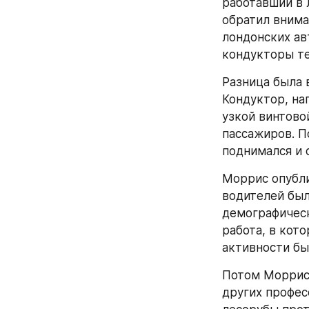
работавший в 
обратил внима
лондонских ав
кондукторы те
Разница была 
Кондуктор, нап
узкой винтово
пассажиров. П
поднимался и 
Моррис опубли
водителей был
демографическ
работа, в кот
активности бы
Потом Моррис 
других профес