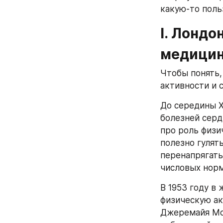
какую-то поль
I. Лондо
медицин
Чтобы понять,
активности и с
До середины X
болезней серд
про роль физи
полезно гулят
перенапрягать
числовых норм
В 1953 году в 
физическую ак
Джеремайя Морр