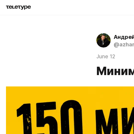
Андре
@azha
June 12
Миним