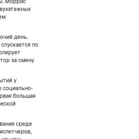
. Моррис 
вухэтажных 
м 
чий день. 
спускается по 
олирует 
ор за смену 
тий у 
о социально-
рвая большая 
еской 
ания среди 
испетчеров, 