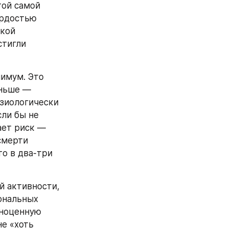
ой самой 
рдостью 
кой 
тигли 
имум. Это 
ньше — 
зиологически 
ли бы не 
ет риск — 
смерти 
о в два-три 
й активности, 
ональных 
ноценную 
е «хоть 