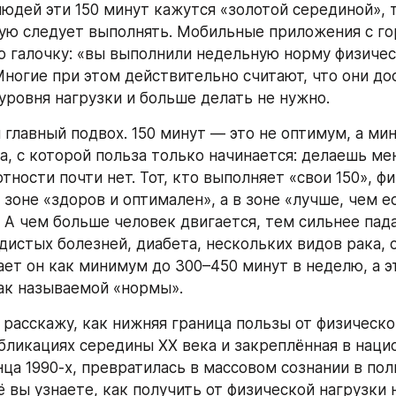
юдей эти 150 минут кажутся «золотой серединой», т
ую следует выполнять. Мобильные приложения с го
ю галочку: «вы выполнили недельную норму физичес
Многие при этом действительно считают, что они дос
уровня нагрузки и больше делать не нужно.
 главный подвох. 150 минут — это не оптимум, а мин
а, с которой польза только начинается: делаешь ме
ности почти нет. Тот, кто выполняет «свои 150», фи
 зоне «здоров и оптимален», а в зоне «лучше, чем ес
. А чем больше человек двигается, тем сильнее пада
дистых болезней, диабета, нескольких видов рака, 
ает он как минимум до 300–450 минут в неделю, а эт
ак называемой «нормы».
 расскажу, как нижняя граница пользы от физическо
убликациях середины XX века и закреплённая в наци
нца 1990-х, превратилась в массовом сознании в пол
 вы узнаете, как получить от физической нагрузки н