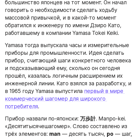
большинство японцев на тот момент. Он начал 
говорить о необходимости сделать ходьбу 
массовой привычкой, и в какой-то момент 
обратился к инженеру по имени Дзиро Като, 
работавшему в компании Yamasa Tokei Keiki.
Yamasa тогда выпускала часы и измерительные 
приборы для промышленности. Идея сделать 
прибор, считающий шаги конкретного человека 
и подсказывающий ему, сколько он сегодня 
прошёл, казалась логичным расширением их 
инженерной линии. Като взялся за разработку, и 
в 1965 году Yamasa выпустила 
первый в мире 
коммерческий шагомер для широкого 
потребителя
.
Прибор назвали по-японски: 
万歩計
. Manpo-kei. 
«Десятитысячешагомер». Слово составлено из 
трёх элементов: 
man
 — десять тысяч, 
po
 — шаг, 