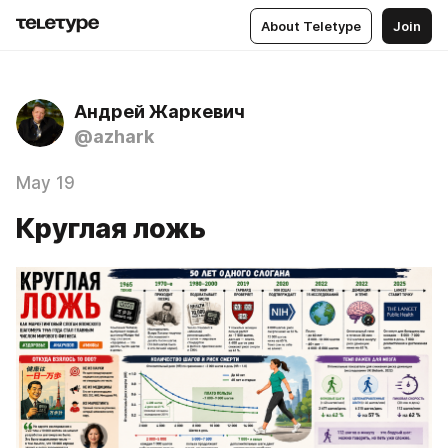
About Teletype
Join
Андрей Жаркевич
@azhark
May 19
Круглая ложь