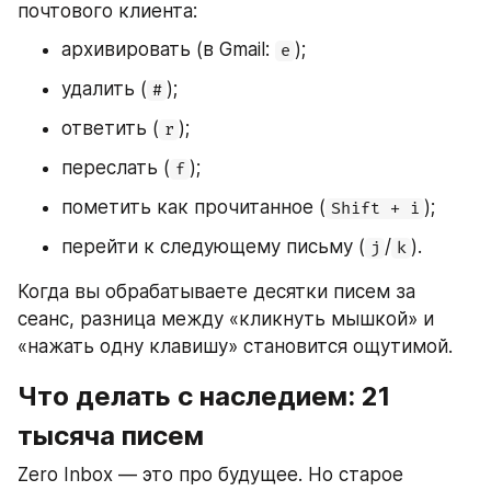
почтового клиента:
архивировать (в Gmail: 
);
e
удалить (
);
#
ответить (
);
r
переслать (
);
f
пометить как прочитанное (
);
Shift + i
перейти к следующему письму (
/
).
j
k
Когда вы обрабатываете десятки писем за 
сеанс, разница между «кликнуть мышкой» и 
«нажать одну клавишу» становится ощутимой.
Что делать с наследием: 21 
тысяча писем
Zero Inbox — это про будущее. Но старое 