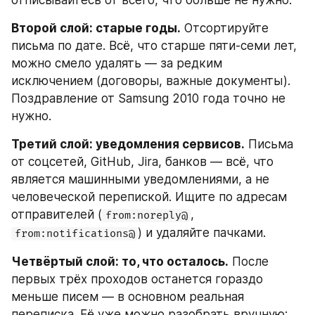
отписывайтесь от всего, что больше не нужно.
Второй слой: старые годы.
 Отсортируйте 
письма по дате. Всё, что старше пяти-семи лет, 
можно смело удалять — за редким 
исключением (договоры, важные документы). 
Поздравление от Samsung 2010 года точно не 
нужно.
Третий слой: уведомления сервисов.
 Письма 
от соцсетей, GitHub, Jira, банков — всё, что 
является машинными уведомлениями, а не 
человеческой перепиской. Ищите по адресам 
отправителей (
, 
from:noreply@
) и удаляйте пачками.
from:notifications@
Четвёртый слой: то, что осталось.
 После 
первых трёх проходов останется гораздо 
меньше писем — в основном реальная 
переписка. Её уже можно разобрать вручную: 