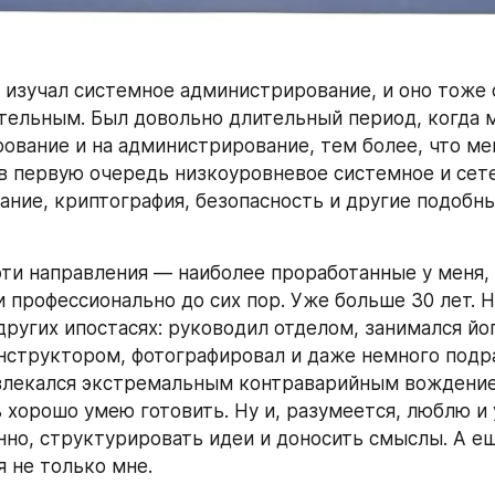
 изучал системное администрирование, и оно тоже о
тельным. Был довольно длительный период, когда ме
ование и на администрирование, тем более, что мен
в первую очередь низкоуровневое системное и сете
ние, криптография, безопасность и другие подобны
эти направления — наиболее проработанные у меня, п
 профессионально до сих пор. Уже больше 30 лет. Но
других ипостасях: руководил отделом, занимался його
инструктором, фотографировал и даже немного подра
влекался экстремальным контраварийным вождение
 хорошо умею готовить. Ну и, разумеется, люблю и 
но, структурировать идеи и доносить смыслы. А ещё
я не только мне.