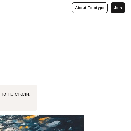
About Teletype
Join
о не стали, 