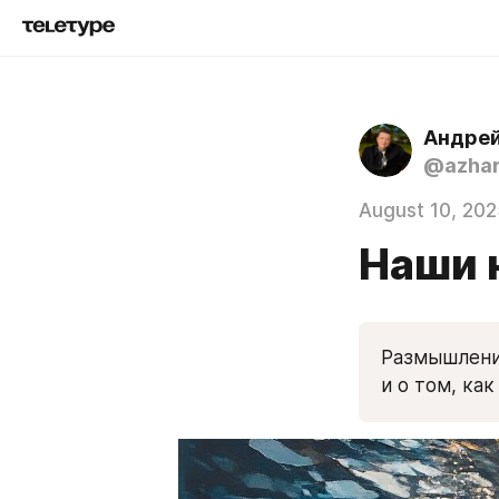
Андре
@azha
August 10, 202
Наши 
Размышления
и о том, ка