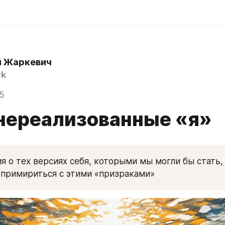
й Жаркевич
rk
5
нереализованные «я»
 о тех версиях себя, которыми мы могли бы стать, н
к примириться с этими «призраками»