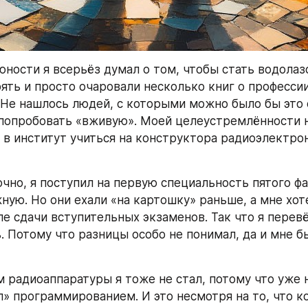
юности я всерьёз думал о том, чтобы стать водолаз
ять и просто очаровали несколько книг о профессии 
 Не нашлось людей, с которыми можно было бы это о
попробовать «вживую». Моей целеустремлённости не
л в институт учиться на конструктора радиоэлектрон
чно, я поступил на первую специальность пятого фа
ную. Но они ехали «на картошку» раньше, а мне хоте
ле сдачи вступительных экзаменов. Так что я перевё
. Потому что разницы особо не понимал, да и мне б
 радиоаппаратуры я тоже не стал, потому что уже н
л» программированием. И это несмотря на то, что к