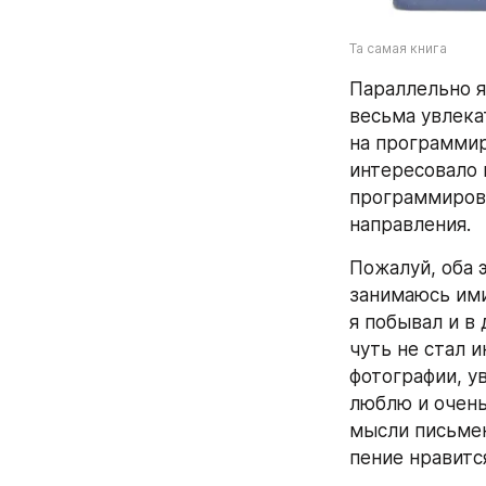
Та самая книга
Параллельно я
весьма увлека
на программир
интересовало 
программирова
направления.
Пожалуй, оба 
занимаюсь ими
я побывал и в 
чуть не стал 
фотографии, у
люблю и очень
мысли письмен
пение нравитс