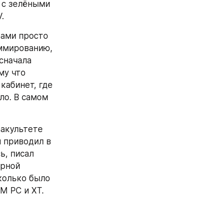
с зелёными 
.
ами просто 
ммированию, 
сначала 
у что 
кабинет, где 
о. В самом 
акультете 
 приводил в 
, писал 
рной 
колько было 
 PC и XT. 