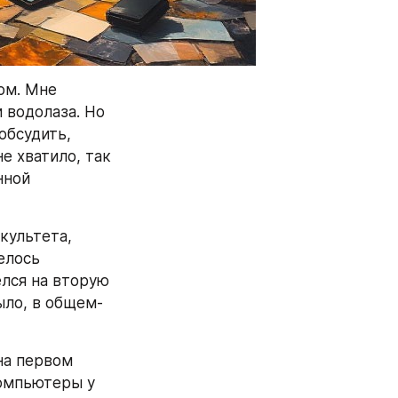
ом. Мне 
водолаза. Но 
бсудить, 
 хватило, так 
ной 
культета, 
лось 
лся на вторую 
ыло, в общем-
а первом 
омпьютеры у 