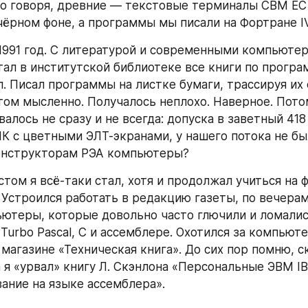
ко говоря, древние — текстовые терминалы СВМ ЕС 
чёрном фоне, а программы мы писали на Фортране IV
1991 год. С литературой и современными компьютер
тал в институтской библиотеке все книги по програ
. Писал программы на листке бумаги, трассируя их 
том мысленно. Получалось неплохо. Наверное. Потом
алось не сразу и не всегда: допуска в заветный 418 
ПК с цветными ЭЛТ-экранами, у нашего потока не был
конструкторам РЭА компьютеры?
том я всё-таки стал, хотя и продолжал учиться на ф
 Устроился работать в редакцию газеты, по вечерам
ютеры, которые довольно часто глючили и ломались
Turbo Pascal, C и ассемблере. Охотился за компьюте
 магазине «Техническая книга». До сих пор помню, с
 я «урвал» книгу Л. Скэнлона «Персональные ЭВМ IBM
ние на языке ассемблера».