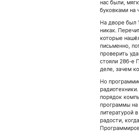
нас были, мяг
буковками на 
На дворе был 
никак. Перечи
которые нашёл
письменно, по
проверить удав
стояли 286-е 
деле, зачем 
Но программис
радиотехники.
порядок компь
программы на 
литературой в
радости, когда
Программирова