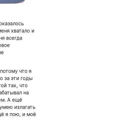
казалось 
ня хватало и 
я всегда 
вое 
е 
отому что я 
 за эти годы 
й так, что 
батывал на 
м. А ещё 
умею излагать 
 я пою, и моё 