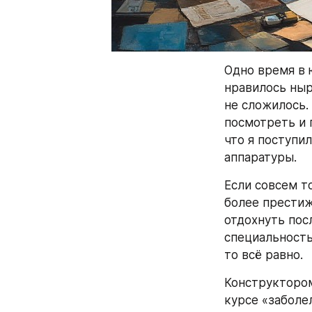
Одно время в 
нравилось ныр
не сложилось.
посмотреть и 
что я поступи
аппаратуры.
Если совсем то
более престиж
отдохнуть пос
специальность
то всё равно.
Конструктором
курсе «заболе