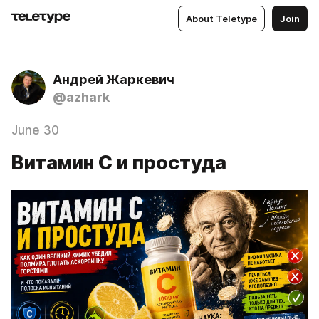
About Teletype
Join
Андрей Жаркевич
@azhark
June 30
Витамин C и простуда