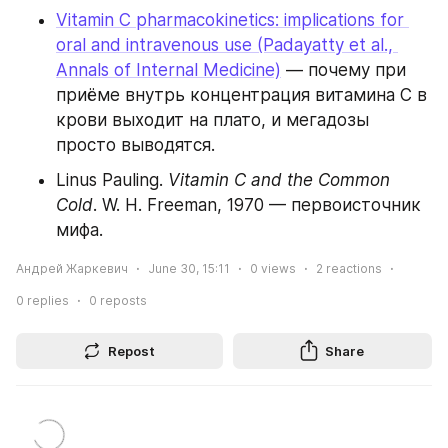
Vitamin C pharmacokinetics: implications for 
oral and intravenous use (Padayatty et al., 
Annals of Internal Medicine)
 — почему при 
приёме внутрь концентрация витамина C в 
крови выходит на плато, и мегадозы 
просто выводятся.
Linus Pauling. 
Vitamin C and the Common 
Cold
. W. H. Freeman, 1970 — первоисточник 
мифа.
Андрей Жаркевич
June 30, 15:11
0
views
2
reactions
0
replies
0
reposts
Repost
Share