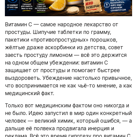
Витамин C — самое народное лекарство от 
простуды. Шипучие таблетки по грамму, 
пакетики «противопростудных» порошков, 
жёлтые драже аскорбинки из детства, совет 
заесть простуду лимоном — всё это держится 
на одном общем убеждении: витамин C 
защищает от простуды и помогает быстрее 
выздороветь. Убеждение настолько привычное, 
что воспринимается не как чьё-то мнение, а как 
медицинский факт.
Только вот медицинским фактом оно никогда и 
не было. Идею запустил в мир один конкретный 
человек — великий химик, который ошибся, — а 
дальше её полвека продвигала инерция и 
реклама. Всё это время гипотезу про витамин C 