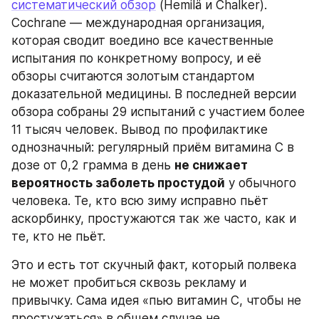
систематический обзор
 (Hemilä и Chalker). 
Cochrane — международная организация, 
которая сводит воедино все качественные 
испытания по конкретному вопросу, и её 
обзоры считаются золотым стандартом 
доказательной медицины. В последней версии 
обзора собраны 29 испытаний с участием более 
11 тысяч человек. Вывод по профилактике 
однозначный: регулярный приём витамина C в 
дозе от 0,2 грамма в день 
не снижает 
вероятность заболеть простудой
 у обычного 
человека. Те, кто всю зиму исправно пьёт 
аскорбинку, простужаются так же часто, как и 
те, кто не пьёт.
Это и есть тот скучный факт, который полвека 
не может пробиться сквозь рекламу и 
привычку. Сама идея «пью витамин C, чтобы не 
простужаться» в общем случае не 