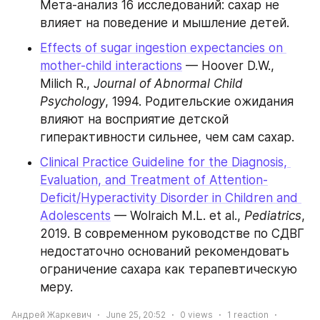
Мета‑анализ 16 исследований: сахар не 
влияет на поведение и мышление детей.
Effects of sugar ingestion expectancies on 
mother-child interactions
 — Hoover D.W., 
Milich R., 
Journal of Abnormal Child 
Psychology
, 1994. Родительские ожидания 
влияют на восприятие детской 
гиперактивности сильнее, чем сам сахар.
Clinical Practice Guideline for the Diagnosis, 
Evaluation, and Treatment of Attention-
Deficit/Hyperactivity Disorder in Children and 
Adolescents
 — Wolraich M.L. et al., 
Pediatrics
, 
2019. В современном руководстве по СДВГ 
недостаточно оснований рекомендовать 
ограничение сахара как терапевтическую 
меру.
Андрей Жаркевич
June 25, 20:52
0
views
1
reaction