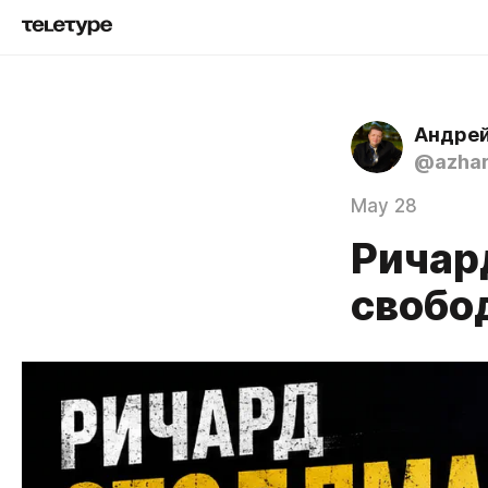
Андре
@azha
May 28
Ричар
свобо