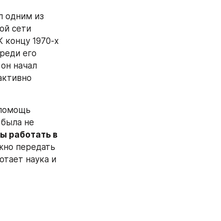
 одним из 
й сети 
К концу 1970-х 
еди его 
он начал 
активно 
помощь 
была не 
ы работать в 
жно передать 
тает наука и 