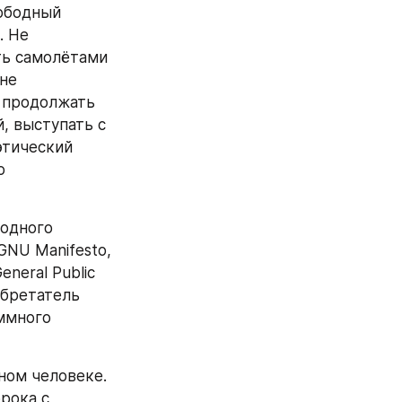
ободный 
 Не 
ть самолётами 
не 
 продолжать 
 выступать с 
тический 
 
одного 
GNU Manifesto, 
eral Public 
бретатель 
ммного 
ном человеке. 
рока с 