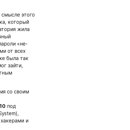
 смысле этого 
а, который 
атория жила 
ный 
пароли «не-
и от всех 
е была так 
ог зайти, 
тным 
я со своим 
10
 под 
System), 
хакерами и 