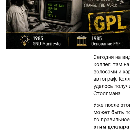
Сегодня на вид
коллег: там н
волосами и ха
автограф. Колл
удалось получ
Столлмана.
Уже после это
может быть по
то правильное 
этим деклара