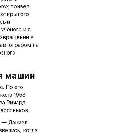
rox привёл 
 открытого 
рый 
чёного и о 
озвращении в 
автографом на 
зного 
ля машин
. По его 
коло 1953 
ва Ричард 
верстников.
 — Дэниел 
велись, когда 