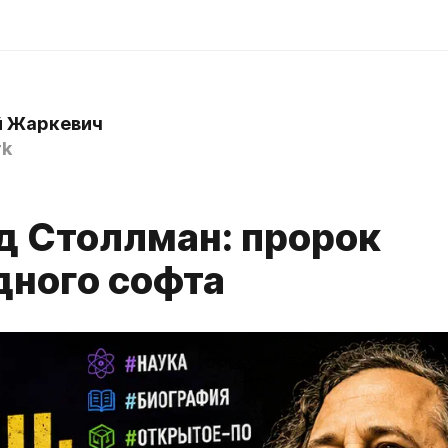
й Жаркевич
rk
д Столлман: пророк
дного софта