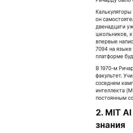
Калькуляторы 
он самостояте
двенадцати уж
школьников, к
впервые напис
7094 на языке 
платформе буд
В 1970-м Ричар
факультет. Учи
соседнем камп
интеллекта (MI
постоянным со
2. MIT A
знания