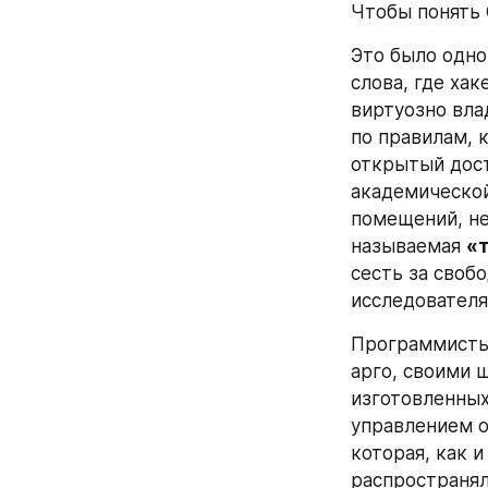
Чтобы понять С
Это было одно
слова, где ха
виртуозно вла
по правилам, 
открытый дост
академической
помещений, не
называемая 
«
сесть за своб
исследователя
Программисты-
арго, своими 
изготовленных
управлением 
которая, как и
распространял