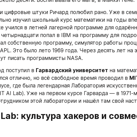
и цифровые штуки Ричард полюбил рано. Уже в семь
льно изучил школьный курс математики на годы впер
е учился в летней лагерной программе для одарённ
 четырнадцати попал в IBM на программу для подрос
ал собственную программу, симулятор работы проце
APL. Это было лето 1969 года. Через десять лет на э
ут писать программисты NASA.
д поступил в 
Гарвардский университет
 на матема
лся отлично, но всё свободное время проводил в 
MI
усе, где была легендарная Лаборатория искусственн
T AI Lab). Уже на первом курсе Гарварда — в 1971-м
трудником этой лаборатории и нашёл там свой нас
I Lab: культура хакеров и совме