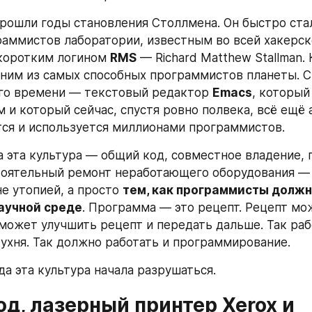
прошли годы становления Столлмена. Он быстро стал
аммистов лаборатории, известным во всей хакерско
коротким логином 
RMS
 — Richard Matthew Stallman. 
дним из самых способных программистов планеты. Ср
го времени — текстовый редактор 
Emacs
, который 
м и который сейчас, спустя ровно полвека, всё ещё 
ся и используется миллионами программистов.
 эта культура — общий код, совместное владение, 
тоятельный ремонт неработающего оборудования — 
е утопией, а просто 
тем, как программисты должн
аучной среде
. Программа — это рецепт. Рецепт мо
 может улучшить рецепт и передать дальше. Так рабо
кухня. Так должно работать и программирование.
да эта культура начала разрушаться.
год, лазерный принтер Xerox и 