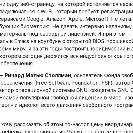
ни одну веб-страницу, на которой исполняется несв
 подключаться к Wi-Fi, который требует регистрации.
ервисами Google, Amazon, Apple, Microsoft. Не лета
бующих биометрию. Не давать интервью изданиям, 
атериалы под свободной лицензией. И при этом —
ть в Emacs на ноутбуке с открытой BIOS-прошивкой,
сему миру, и за эти годы построить юридический и э
 котором сегодня держится вся индустрия открытого
обеспечения.
— 
Ричард Мэтью Столлман
, основатель Фонда своб
беспечения (Free Software Foundation, FSF), автор 
ектор операционной системы GNU, создатель GNU Gen
 — самой популярной свободной лицензии в мире, изо
лефт» и идеолог всего движения свободного програ
я хочу рассказать об этом по-настоящему неординар
т ребёнка-вундеркинда из Манхэттена до седого про