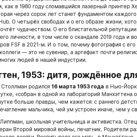
м, как в 1980 году сломавшийся лазерный принтер Xe
оторая через сорок лет станет фундаментом каждого
Hub. О четырёх свободах и о его образе жизни, кото
очтёт чудачеством. О его блистательной репутации у
его личности, в том числе о скандале 2019 года и в
ов FSF в 2021-м. И о том, почему фотография с его 
коллеги — это не сувенир, а артефакт почти религио
многих людей в нашей индустрии.
ттен, 1953: дитя, рождённое д
 Столлман родился 
16 марта 1953 года
 в Нью-Йорке
утке, «собран в одной из лабораторий Манхэттена о
шутке больше правды, чем кажется: с раннего детст
ечатление мальчика, чей ум устроен иначе, чем у с
Липпман, школьная учительница и активистка. Отец
еран Второй мировой войны, печатник. Родители раз
около десяти. Воспитывала его мать, в Манхэттене.