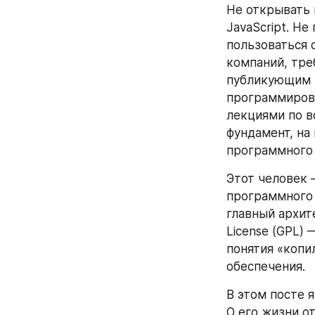
Не открывать 
JavaScript. Не
пользоваться с
компаний, тре
публикующим м
программирова
лекциями по в
фундамент, на
программного 
Этот человек 
программного о
главный архит
License (GPL)
понятия «копи
обеспечения.
В этом посте 
О его жизни о