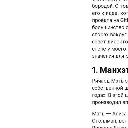
бородой. О то
его к идее, к
проекта на Git
большинство с
спорах вокруг 
совет директор
стене у моего 
значения для 
1. Манхэ
Ричард Мэтью
собственной ш
года». В этой 
производил вп
Мать — Алиса 
Столлман, вет
Ричарду было 