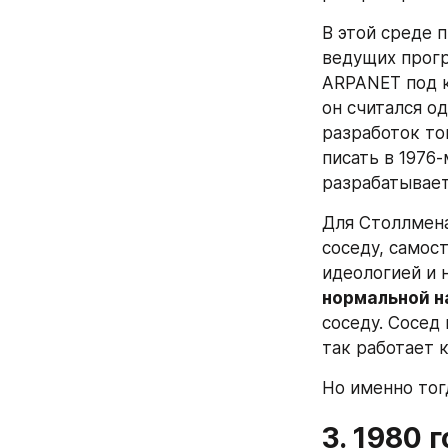
В этой среде 
ведущих прогр
ARPANET под 
он считался о
разработок то
писать в 1976-
разрабатывает
Для Столлмена
соседу, самос
идеологией и н
нормальной н
соседу. Сосед
так работает 
Но именно тог
3. 1980 