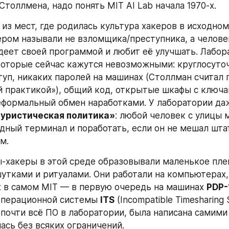
толлмена, надо понять MIT AI Lab начала 1970-х.
 из мест, где родилась культура хакеров в исходном
кером называли не взломщика/преступника, а человек
деет своей программой и любит её улучшать. Лабор
которые сейчас кажутся невозможными: круглосуточ
уп, никаких паролей на машинах (Столлман считал 
 практикой»), общий код, открытые шкафы с ключам
формальный обмен наработками. У лаборатории даж
туристическая политика»
: любой человек с улицы м
одный терминал и поработать, если он не мешал шта
м.
хакеры в этой среде образовывали маленькое плем
шутками и ритуалами. Они работали на компьютерах, 
 в самом MIT — в первую очередь на машинах 
PDP-
операционной системы 
ITS
 (Incompatible Timesharing 
 почти всё ПО в лаборатории, была написана самими 
ась без всяких ограничений.