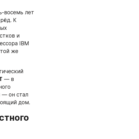
-восемь лет 
ёд. К 
ых 
тков и 
ссора IBM 
той же 
тический 
T
 — в 
ого 
 — он стал 
тоящий дом.
стного 