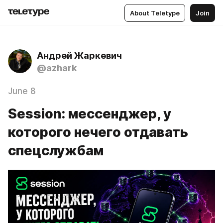
About Teletype
Join
Андрей Жаркевич
@azhark
June 8
Session: мессенджер, у
которого нечего отдавать
спецслужбам