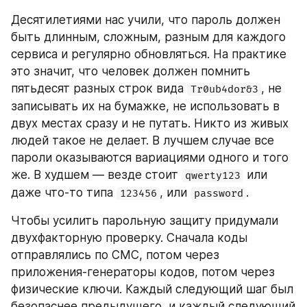
Десятилетиями нас учили, что пароль должен 
быть длинным, сложным, разным для каждого 
сервиса и регулярно обновляться. На практике 
это значит, что человек должен помнить 
пятьдесят разных строк вида 
, не 
Tr0ub4dor&3
записывать их на бумажке, не использовать в 
двух местах сразу и не путать. Никто из живых 
людей такое не делает. В лучшем случае все 
пароли оказываются вариациями одного и того 
же. В худшем — везде стоит 
 или 
qwerty123
даже что-то типа 
, или 
.
123456
password
Чтобы усилить парольную защиту придумали 
двухфакторную проверку. Сначала коды 
отправлялись по СМС, потом через 
приложения-генераторы кодов, потом через 
физические ключи. Каждый следующий шаг был 
безопаснее предыдущего, и каждый следующий 