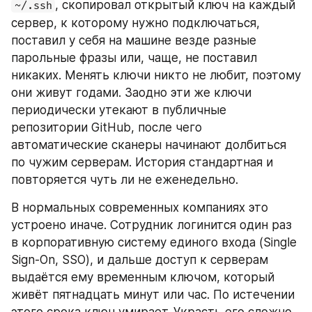
, скопировал открытый ключ на каждый 
~/.ssh
сервер, к которому нужно подключаться, 
поставил у себя на машине везде разные 
парольные фразы или, чаще, не поставил 
никаких. Менять ключи никто не любит, поэтому 
они живут годами. Заодно эти же ключи 
периодически утекают в публичные 
репозитории GitHub, после чего 
автоматические сканеры начинают долбиться 
по чужим серверам. История стандартная и 
повторяется чуть ли не еженедельно.
В нормальных современных компаниях это 
устроено иначе. Сотрудник логинится один раз 
в корпоративную систему единого входа (Single 
Sign-On, SSO), и дальше доступ к серверам 
выдаётся ему временным ключом, который 
живёт пятнадцать минут или час. По истечении 
этого срока ключ умирает. Украсть его сложно, 