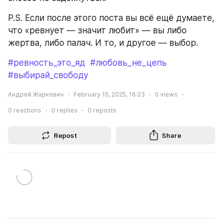
P.S. Если после этого поста вы всё ещё думаете, 
что «ревнует — значит любит» — вы либо 
жертва, либо палач. И то, и другое — выбор.  
#ревность_это_яд
#любовь_не_цепь
#выбирай_свободу
Андрей Жаркевич
February 15, 2025, 16:23
0
views
0
reactions
0
replies
0
reposts
Repost
Share