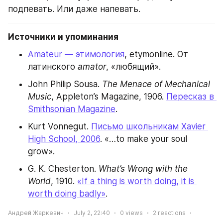
подпевать. Или даже напевать.
Источники и упоминания
Amateur — этимология
, etymonline. От 
латинского 
amator
, «любящий».
John Philip Sousa. 
The Menace of Mechanical 
Music
, Appleton’s Magazine, 1906. 
Пересказ в 
Smithsonian Magazine
.
Kurt Vonnegut. 
Письмо школьникам Xavier 
High School, 2006
. «…to make your soul 
grow».
G. K. Chesterton. 
What’s Wrong with the 
World
, 1910. 
«If a thing is worth doing, it is 
worth doing badly»
.
Андрей Жаркевич
July 2, 22:40
0
views
2
reactions