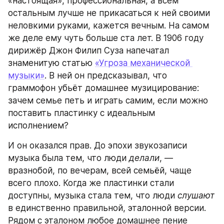
«настоящая», профессиональная, а всем 
остальным лучше не прикасаться к ней своими 
неловкими руками, кажется вечным. На самом 
же деле ему чуть больше ста лет. В 1906 году 
дирижёр Джон Филип Суза напечатал 
знаменитую статью 
«Угроза механической 
музыки»
. В ней он предсказывал, что 
граммофон убьёт домашнее музицирование: 
зачем семье петь и играть самим, если можно 
поставить пластинку с идеальным 
исполнением?
И он оказался прав. До эпохи звукозаписи 
музыка была тем, что люди 
делали
, — 
вразнобой, по вечерам, всей семьёй, чаще 
всего плохо. Когда же пластинки стали 
доступны, музыка стала тем, что люди 
слушают
в единственно правильной, эталонной версии. 
Рядом с эталоном любое домашнее пение 