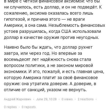
в мире с чёткой финансовой аксиомой: что бы 
ни случилось, есть доллар, и он не подведёт. К 
сожалению, аксиома оказалась всего лишь 
гипотезой, и причина этого — не враги 
Америки, а она сама. Незыблемость финансовых 
устоев разрушилась, когда США использовали 
доллар в качестве оружия против неугодных.
Наивно было бы ждать, что доллар рухнет 
завтра, или через год. Но впервые за 
восемьдесят лет надёжность снова стала 
вопросом политики, а не законом мировой 
экономики. И это, пожалуй, и есть главная цена, 
которую Америка платит за своё финансовое 
оружие: она утратила доверие. А доверие, в 
отличие от санкций, указом не вернуть.
Андрей Жаркевич
June 29, 10:28
0
views
2
reactions
0
replies
0
reposts