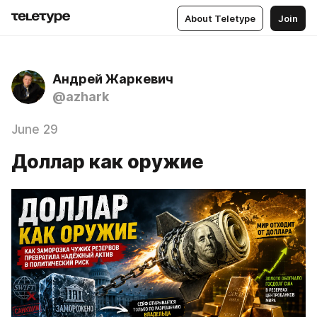
About Teletype
Join
Андрей Жаркевич
@azhark
June 29
Доллар как оружие