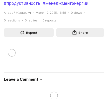
#продуктивность
#менеджментэнергии
Андрей Жаркевич
March 12, 2025, 16:58
0
views
0
reactions
0
replies
0
reposts
Repost
Share
Leave a Comment