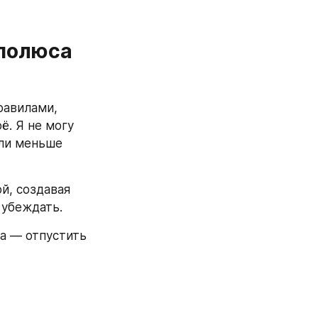
полюса 
авилами, 
. Я не могу 
ли меньше 
й, создавая 
 убеждать.  
а — отпустить 