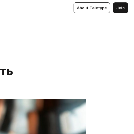
About Teletype
Join
ить