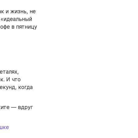
 и жизнь, не 
 «идеальный 
офе в пятницу 
талях, 
. И что 
екунд, когда 
ите — вдруг 
шке