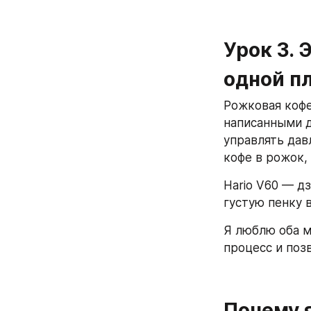
Урок 3. 
одной п
Рожковая кофе
написанными д
управлять дав
кофе в рожок,
Hario V60 — дз
густую пенку в
Я люблю оба м
процесс и поз
Почему 