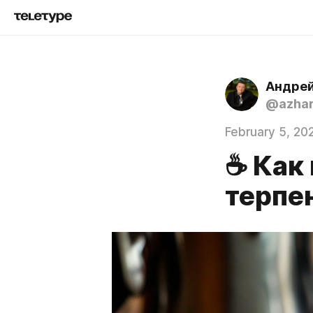
Андре
@azha
February 5, 20
☕ Как
терпе