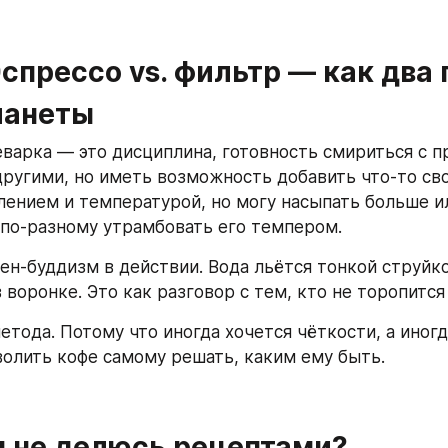
Эспрессо vs. фильтр — как два 
ланеты
варка — это дисциплина, готовность смириться с пр
ругими, но иметь возможность добавить что-то своё
лением и температурой, но могу насыпать больше и
 по-разному утрамбовать его темпером. 
ен-буддизм в действии. Вода льётся тонкой струйко
 воронке. Это как разговор с тем, кто не торопится
етода. Потому что иногда хочется чёткости, а иногд
волить кофе самому решать, каким ему быть.  
я не делюсь рецептами?