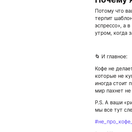
Потому что ваш
терпит шаблон
эспрессо», а в
утром, когда з
🌀 И главное:
Кофе не делает
которые не куп
иногда стоит п
мир пахнет не
P.S. А ваши «р
мы все тут сле
#не_про_кофе