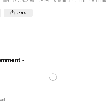
February 5, 2025, 21:08
0
views
0
reactions
0
replies
0
reposts
Share
Comment