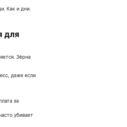
 Как и дни.  
 для 
ется. Зёрна 
есс, даже если 
лата за 
асто убивает 