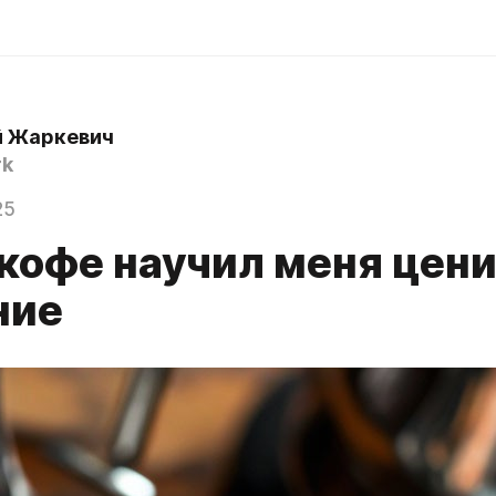
й Жаркевич
rk
25
 кофе научил меня цен
ние