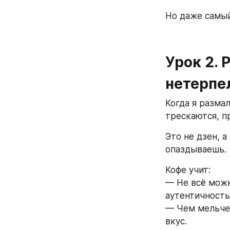
Но даже самый
Урок 2. 
нетерпе
Когда я разма
трескаются, п
Это не дзен, а
опаздываешь. 
Кофе учит:
— Не всё можн
аутентичность.
— Чем мельче 
вкус.  