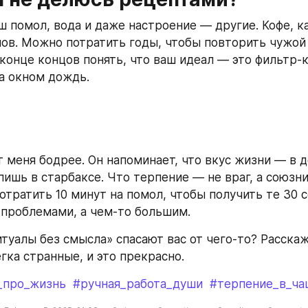
 помол, вода и даже настроение — другие. Кофе, как
ов. Можно потратить годы, чтобы повторить чужой
 конце концов понять, что ваш идеал — это фильтр-к
а окном дождь.  
 меня бодрее. Он напоминает, что вкус жизни — в де
ишь в старбаксе. Что терпение — не враг, а союзник
отратить 10 минут на помол, чтобы получить те 30 с
 проблемами, а чем-то большим.  
итуалы без смысла» спасают вас от чего-то? Расскаж
гка странные, и это прекрасно.  
_про_жизнь
#ручная_работа_души
#терпение_в_ча