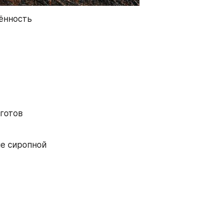
ённость 
готов 
е сиропной 