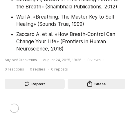
the Breath» (Shambhala Publications, 2012)
Weil A. «Breathing: The Master Key to Self 
Healing» (Sounds True, 1999)
Zaccaro A. et al. «How Breath-Control Can 
Change Your Life» (Frontiers in Human 
Neuroscience, 2018)
Андрей Жаркевич
August 24, 2025, 19:36
0
views
0
reactions
0
replies
0
reposts
Repost
Share