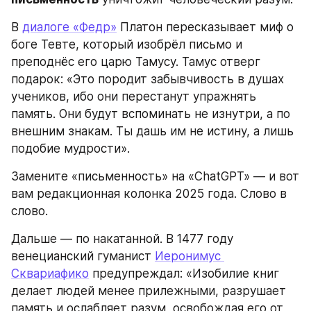
В 
диалоге «Федр»
 Платон пересказывает миф о 
боге Тевте, который изобрёл письмо и 
преподнёс его царю Тамусу. Тамус отверг 
подарок: «Это породит забывчивость в душах 
учеников, ибо они перестанут упражнять 
память. Они будут вспоминать не изнутри, а по 
внешним знакам. Ты дашь им не истину, а лишь 
подобие мудрости».
Замените «письменность» на «ChatGPT» — и вот 
вам редакционная колонка 2025 года. Слово в 
слово.
Дальше — по накатанной. В 1477 году 
венецианский гуманист 
Иеронимус 
Сквариафико
 предупреждал: «Изобилие книг 
делает людей менее прилежными, разрушает 
память и ослабляет разум, освобождая его от 