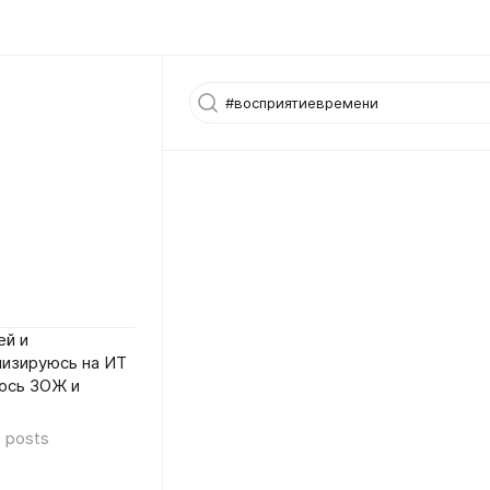
ей и
лизируюсь на ИТ
аюсь ЗОЖ и
0
posts