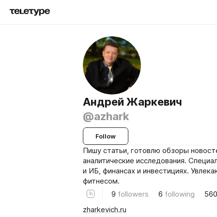
Андрей Жаркевич
@azhark
Follow
Пишу статьи, готовлю обзоры новост
аналитические исследования. Специа
и ИБ, финансах и инвестициях. Увлек
фитнесом.
9
followers
6
following
56
zharkevich.ru