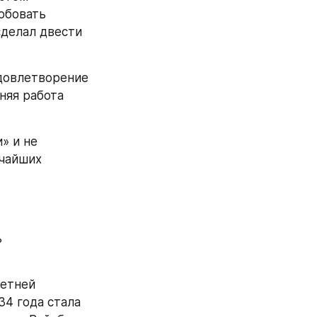
обовать 
делал двести 
довлетворение 
няя работа 
 и не 
чайших 
 
етней 
4 года стала 