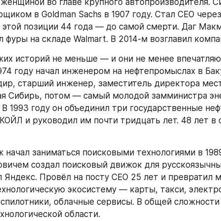
женщиной во главе крупного автопроизводителя. Си
щиком в Goldman Sachs в 1907 году. Стал CEO через 
 этой позиции 44 года — до самой смерти. Даг Макм
л фуры на складе Walmart. В 2014-м возглавил компа
жих историй не меньше — и они не менее впечатляющ
974 году начал инженером на нефтепромыслах в Бак
дир, старший инженер, заместитель директора мест
я Сибирь, потом — самый молодой замминистра эне
 В 1993 году он объединил три государственные неф
КОЙЛ и руководил им почти тридцать лет. 48 лет в о
 начал заниматься поисковыми технологиями в 1989 
овичем создал поисковый движок для русскоязычных
л Яндекс. Провёл на посту CEO 25 лет и превратил м
ехнологическую экосистему — карты, такси, электро
спилотники, облачные сервисы. В общей сложности
ехнологической области.