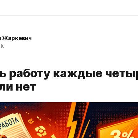
й Жаркевич
rk
ь работу каждые четы
ли нет