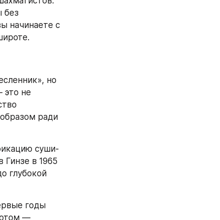
ахматистов. 
 без 
ы начинаете с 
широте.
сленник», но 
 это не 
тво 
образом ради 
фикацию суши-
 Гинзе в 1965 
о глубокой 
рвые годы 
отом — 