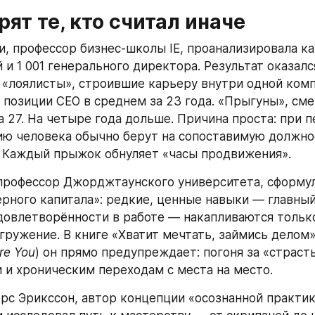
рят те, кто считал иначе
, профессор бизнес-школы IE, проанализировала ка
и 1 001 генерального директора. Результат оказался
«лоялисты», строившие карьеру внутри одной компа
 позиции CEO в среднем за 23 года. «Прыгуны», сме
 27. На четыре года дольше. Причина проста: при п
ю человека обычно берут на сопоставимую должност
 Каждый прыжок обнуляет «часы продвижения».
профессор Джорджтаунского университета, сформул
рного капитала»: редкие, ценные навыки — главный
довлетворённости в работе — накапливаются только
гружение. В книге «Хватит мечтать, займись делом»
re You
) он прямо предупреждает: погоня за «страст
 и хроническим переходам с места на место.
рс Эрикссон, автор концепции «осознанной практики