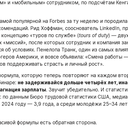
» и «мобильным» сотрудником, по подсчётам Кенга,
самой популярной на Forbes за ту неделю и породила
омендаций. Рид Хоффман, сооснователь LinkedIn, пр
концепцию «туров по службе» (
tours of duty
) — дву
 «миссий», после которых сотрудник и компания зан
я об условиях. Пенелопа Транк, один из самых влия
геров Америки, и вовсе объявила: «Смена работы — 
ов поддерживать страсть и личный рост».
формула, которую теперь повторяют на каждом вто
инаре: 
не задерживайся дольше четырёх лет, инач
тагнация зарплаты
. Звучит убедительно. И статисти
 по данным Бюро трудовой статистики США, медиан
 2024 году — 3,9 года, а среди молодёжи 25–34 лет 
асивой формулы есть обратная сторона.