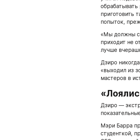
обрабатывать 
приготовить т
попыток, преж
«Мы должны со
приходит не от
лучше вчераш
Дзиро никогда
«выходил из з
мастеров в ис
«Лоялис
Дзиро — экстр
показательные
Мэри Барра пр
студенткой, п