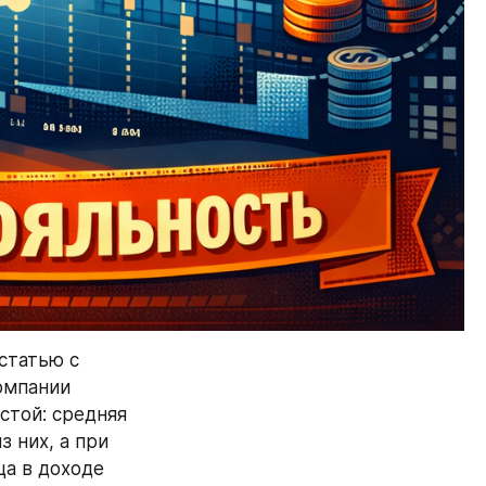
статью с 
мпании 
той: средняя 
 них, а при 
а в доходе 