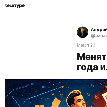
Андре
@azha
March 26
Менят
года и