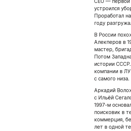
CEO — первой 
устроился убор
Проработал на
году разгружа
В России похо
Алекперов в 1
мастер, брига
Потом Западна
истории СССР.
компании в ЛУ
с самого низа.
Аркадий Волож
с Ильёй Сегал
1997-м основа
поисковик в т
коммерция, бе
лет в одной т