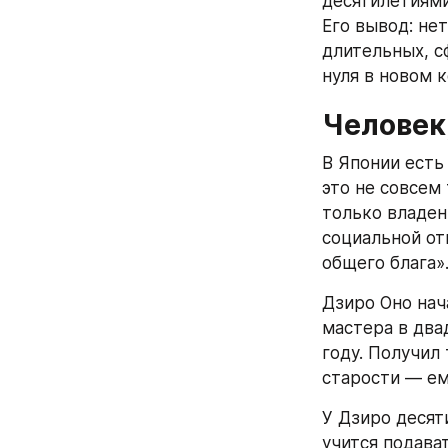
десятилетиями
Его вывод: нет
длительных, с
нуля в новом 
Человек
В Японии есть
это не совсем 
только владени
социальной от
общего блага»
Дзиро Оно нач
мастера в двад
году. Получил
старости — ем
У Дзиро десят
учится подава