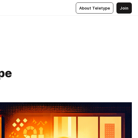
About Teletype
Join
ре