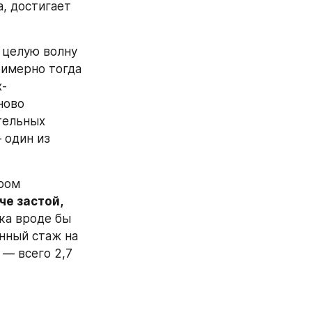
 достигает 
 целую волну 
имерно тогда 
х-
ово 
тельных 
один из 
ром 
е застой, 
ка вроде бы 
ный стаж на 
— всего 2,7 