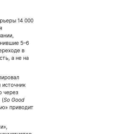
рьеры 14 000 
 
нии, 
нившие 5–6 
ереходе в 
ь, а не на 
ировал 
 источник 
 через 
 (
So Good 
ью» приводит 
», 