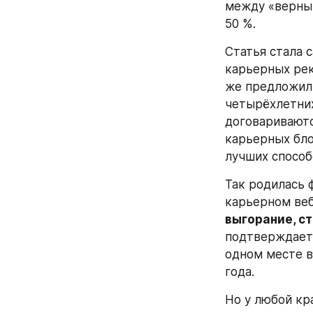
между «верным
50 %.
Статья стала 
карьерных рек
же предложил 
четырёхлетних
договариваютс
карьерных бло
лучших способ
Так родилась 
карьерном веб
выгорание, с
подтверждает:
одном месте в
года.
Но у любой кр