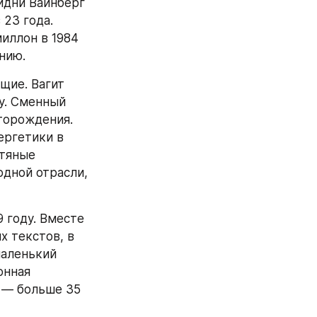
дни Вайнберг 
23 года. 
иллон в 1984 
нию.
ие. Вагит 
у. Сменный 
орождения. 
ргетики в 
тяные 
дной отрасли, 
году. Вместе 
 текстов, в 
аленький 
нная 
 — больше 35 