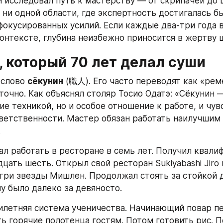
 исследовал путь к мастерству — от скрипачей до ш
 ни одной области, где экспертность достигалась бы
фокусированных усилий. Если каждые два-три года в
контексте, глубина неизбежно приносится в жертву 
, который 70 лет делал суши
 слово 
сёкунин
 (職人). Его часто переводят как «реме
точно. Как объяснял столяр Тосио Одатэ: «Сёкунин —
е техникой, но и особое отношение к работе, и чувс
ветственности. Мастер обязан работать наилучшим 
.
ал работать в ресторане в семь лет. Получил квали
цать шесть. Открыл свой ресторан Sukiyabashi Jiro в
 три звезды Мишлен. Продолжал стоять за стойкой д
у было далеко за девяносто.
илетняя система ученичества. Начинающий повар пе
ть горячие полотенца гостям. Потом готовить рис. П